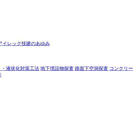
アイレック技建のあゆみ
り・液状化対策工法
地下埋設物探査
路面下空洞探査
コンクリー
善