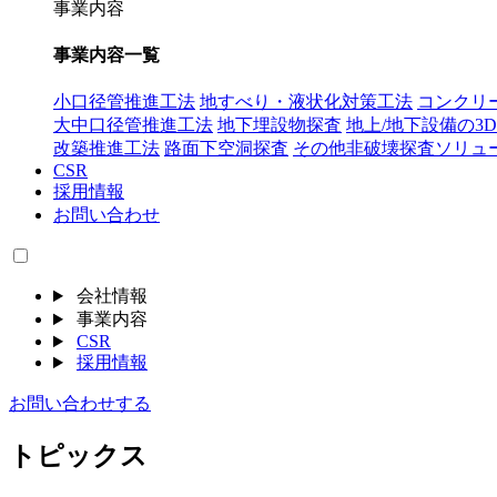
事業内容
事業内容一覧
小口径管推進工法
地すべり・液状化対策工法
コンクリ
大中口径管推進工法
地下埋設物探査
地上/地下設備の3
改築推進工法
路面下空洞探査
その他非破壊探査ソリュ
CSR
採用情報
お問い合わせ
会社情報
事業内容
CSR
採用情報
お問い合わせする
トピックス