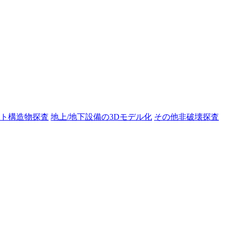
ト構造物探査
地上/地下設備の3Dモデル化
その他非破壊探査