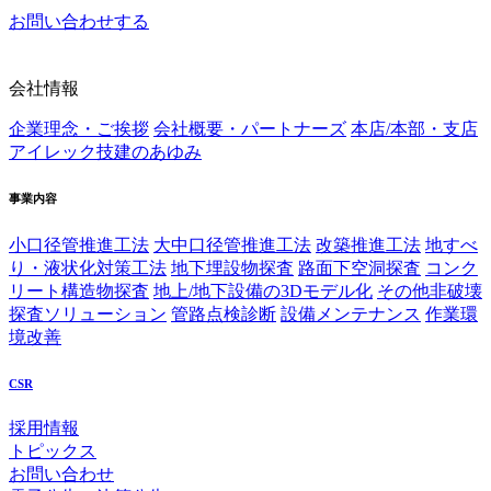
お問い合わせする
会社情報
企業理念・ご挨拶
会社概要・パートナーズ
本店/本部・支店
アイレック技建のあゆみ
事業内容
小口径管推進工法
大中口径管推進工法
改築推進工法
地すべ
り・液状化対策工法
地下埋設物探査
路面下空洞探査
コンク
リート構造物探査
地上/地下設備の3Dモデル化
その他非破壊
探査ソリューション
管路点検診断
設備メンテナンス
作業環
境改善
CSR
採用情報
トピックス
お問い合わせ