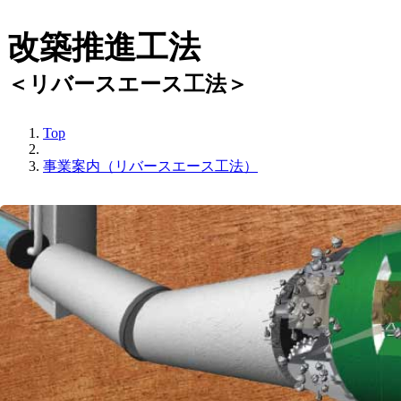
改築推進工法
＜リバースエース工法＞
Top
事業案内（リバースエース工法）