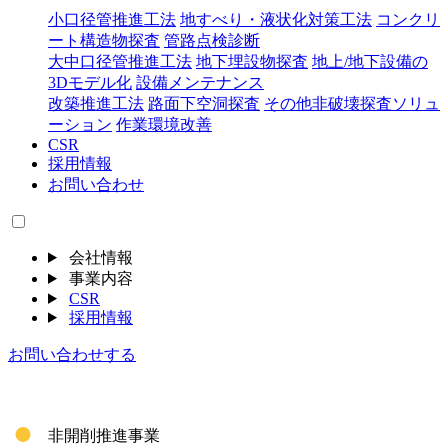
小口径管推進工法
地すべり・液状化対策工法
コンクリ
ート構造物探査
管路点検診断
大中口径管推進工法
地下埋設物探査
地上/地下設備の
3Dモデル化
設備メンテナンス
改築推進工法
路面下空洞探査
その他非破壊探査ソリュ
ーション
作業環境改善
CSR
採用情報
お問い合わせ
会社情報
事業内容
CSR
採用情報
お問い合わせする
非開削推進事業