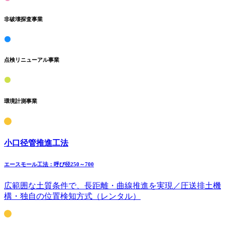
非破壊探査事業
点検リニューアル事業
環境計測事業
小口径管推進工法
エースモール工法：呼び径250～700
広範囲な土質条件で、長距離・曲線推進を実現／圧送排土機
構・独自の位置検知方式（レンタル）