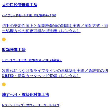
大中口径管推進工法
ハイブリッドモール工法：呼び径800～3,000
切羽の安定性向上と産業廃棄物の削減を実現／掘削方式・排
土処理方式の変更可能な掘進機（レンタル）
改築推進工法
リバースエース工法：呼び径250～700（新設管）
次世代につなげるライフラインの再構築を実現／既設管の切
削破砕・特殊カッタヘッド装備（レンタル）
地すべり・液状化対策工法
レジェンドパイプ工法/ウォーターロードパイプ