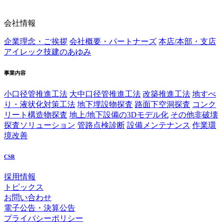
会社情報
企業理念・ご挨拶
会社概要・パートナーズ
本店/本部・支店
アイレック技建のあゆみ
事業内容
小口径管推進工法
大中口径管推進工法
改築推進工法
地すべ
り・液状化対策工法
地下埋設物探査
路面下空洞探査
コンク
リート構造物探査
地上/地下設備の3Dモデル化
その他非破壊
探査ソリューション
管路点検診断
設備メンテナンス
作業環
境改善
CSR
採用情報
トピックス
お問い合わせ
電子公告・決算公告
プライバシーポリシー