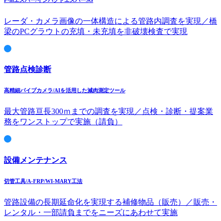
P-inエスパー/インパクトエスパーSG
レーダ・カメラ画像の一体構造による管路内調査を実現／橋
梁のPCグラウトの充填・未充填を非破壊検査で実現
管路点検診断
高精細パイプカメラ/AIを活用した減肉測定ツール
最大管路亘長300ｍまでの調査を実現／点検・診断・提案業
務をワンストップで実施（請負）
設備メンテナンス
切管工具/A-FRP/WI-MARY工法
管路設備の長期延命化を実現する補修物品（販売）／販売・
レンタル・一部請負までをニーズにあわせて実施