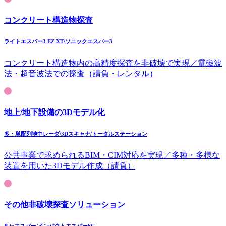
コンクリート構造物探査
ライトエスパー3 EZ XT/ソニックエスパー3
コンクリート構造物内の高精度探査を非破壊で実現／電磁波
法・超音波法での探査（請負・レンタル）
地上/地下設備の3Dモデル化
多・単配列地中レーダ/3Dスキャナ/トータルステーション
公共事業で求められるBIM・CIM対応を実現／多種・多様な
装置を用いた3Dモデル作成（請負）
その他非破壊探査ソリューション