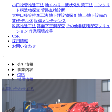
小口径管推進工法
地すべり・液状化対策工法
コンクリ
ート構造物探査
管路点検診断
大中口径管推進工法
地下埋設物探査
地上/地下設備の
3Dモデル化
設備メンテナンス
改築推進工法
路面下空洞探査
その他非破壊探査ソリュ
ーション
作業環境改善
CSR
採用情報
お問い合わせ
会社情報
事業内容
CSR
採用情報
お問い合わせする