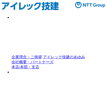
会社情報
Company
事業内容
会社概要一覧
企業理念・ご挨拶
アイレック技建のあゆみ
会社概要・パートナーズ
本店/本部・支店
事業内容
Service
事業内容
事業内容一覧