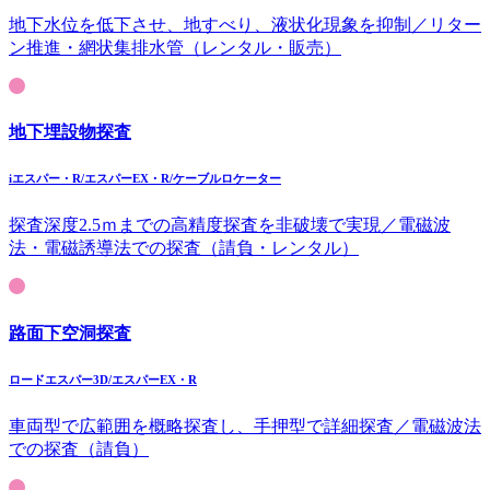
地下水位を低下させ、地すべり、液状化現象を抑制／リター
ン推進・網状集排水管（レンタル・販売）
地下埋設物探査
iエスパー・R/エスパーEX・R/ケーブルロケーター
探査深度2.5ｍまでの高精度探査を非破壊で実現／電磁波
法・電磁誘導法での探査（請負・レンタル）
路面下空洞探査
ロードエスパー3D/エスパーEX・R
車両型で広範囲を概略探査し、手押型で詳細探査／電磁波法
での探査（請負）