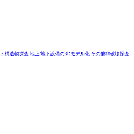
ト構造物探査
地上/地下設備の3Dモデル化
その他非破壊探査