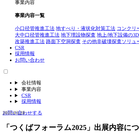
事業内容
事業内容一覧
小口径管推進工法
地すべり・液状化対策工法
コンクリ
大中口径管推進工法
地下埋設物探査
地上/地下設備の3
改築推進工法
路面下空洞探査
その他非破壊探査ソリュ
CSR
採用情報
お問い合わせ
会社情報
事業内容
CSR
採用情報
2025.03.28
お問い合わせする
「つくばフォーラム2025」出展内容に