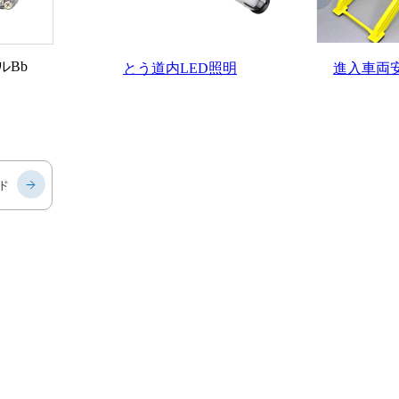
ルBb
とう道内LED照明
進入車両