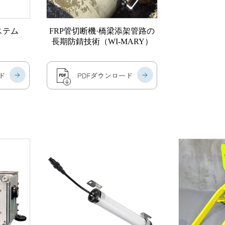
ステム
FRP管切断機·橋梁添架管路の
長期防錆技術（WI-MARY）