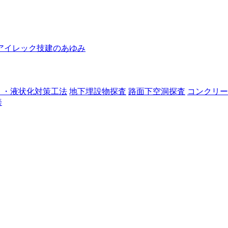
アイレック技建のあゆみ
り・液状化対策工法
地下埋設物探査
路面下空洞探査
コンクリー
善