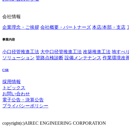
会社情報
企業理念・ご挨拶
会社概要・パートナーズ
本店/本部・支店
事業内容
小口径管推進工法
大中口径管推進工法
改築推進工法
地すべ
ソリューション
管路点検診断
設備メンテナンス
作業環境改
CSR
採用情報
トピックス
お問い合わせ
電子公告・決算公告
プライバシーポリシー
copyright(c)AIREC ENGINEERING CORPORATION