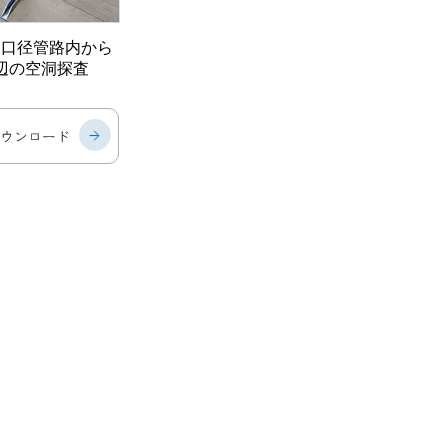
中口径管路内
から
辺の空洞探査