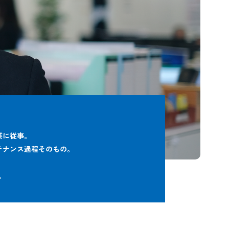
業に従事。
テナンス過程そのもの。
。